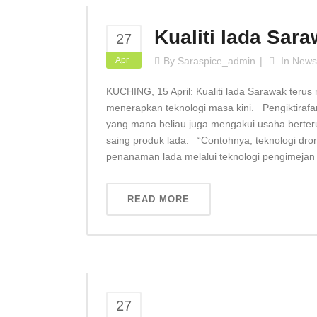
Kualiti lada Sara
27
Apr
By
Saraspice_admin
In
News
KUCHING, 15 April: Kualiti lada Sarawak teru
menerapkan teknologi masa kini. Pengiktirafan
yang mana beliau juga mengakui usaha berte
saing produk lada. “Contohnya, teknologi dro
penanaman lada melalui teknologi pengimejan 
READ MORE
27