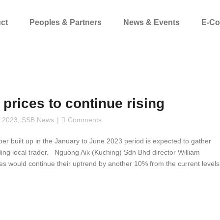
ct
Peoples & Partners
News & Events
E-C
prices to continue rising
 2023
,
SSB News
Comments
r built up in the January to June 2023 period is expected to gather
ading local trader. Nguong Aik (Kuching) Sdn Bhd director William
rices would continue their uptrend by another 10% from the current levels