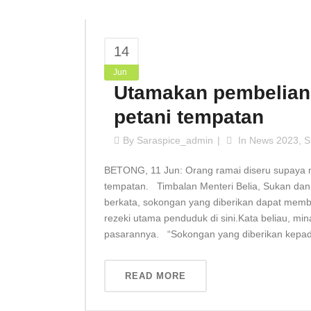
14
Jun
Utamakan pembelian 
petani tempatan
By
Saraspice_admin
In
News 2023
,
S
BETONG, 11 Jun: Orang ramai diseru supaya 
tempatan. Timbalan Menteri Belia, Sukan d
berkata, sokongan yang diberikan dapat mem
rezeki utama penduduk di sini.Kata beliau, m
pasarannya. “Sokongan yang diberikan kepada 
READ MORE