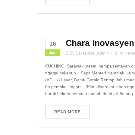
Chara inovasyen
16
Jun
By
Saraspice_admin
In
News
KUCHING: Sarawak meseti nempa rentayan dik
ngagai pekebun. Sapit Menteri Nembiak, Lu
(ADUN) Layar, Datuk Gerald Rentap Jabu ma
ba pemakai import. “Kitai diberekat laban n
burak bekrim pemadu manah datai ari Betong..
READ MORE