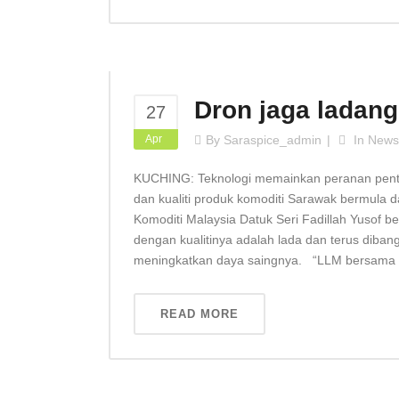
Dron jaga ladang
27
Apr
By
Saraspice_admin
In
News
KUCHING: Teknologi memainkan peranan pentin
dan kualiti produk komoditi Sarawak bermula
Komoditi Malaysia Datuk Seri Fadillah Yusof b
dengan kualitinya adalah lada dan terus dib
meningkatkan daya saingnya. “LLM bersama ib
READ MORE