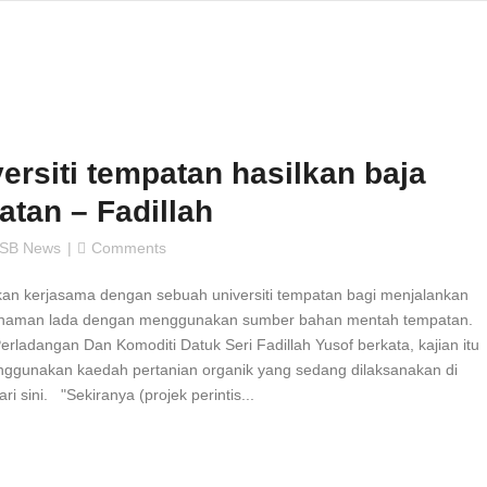
rsiti tempatan hasilkan baja
atan – Fadillah
SB News
Comments
an kerjasama dengan sebuah universiti tempatan bagi menjalankan
k tanaman lada dengan menggunakan sumber bahan mentah tempatan.
rladangan Dan Komoditi Datuk Seri Fadillah Yusof berkata, kajian itu
nggunakan kaedah pertanian organik yang sedang dilaksanakan di
ri sini. "Sekiranya (projek perintis...