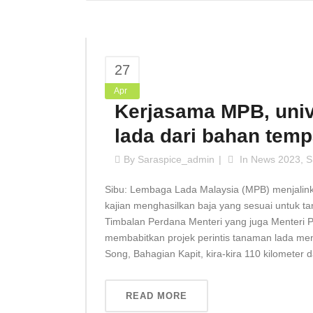
27
Apr
Kerjasama MPB, unive
lada dari bahan temp
By
Saraspice_admin
In
News 2023
,
S
Sibu: Lembaga Lada Malaysia (MPB) menjalink
kajian menghasilkan baja yang sesuai untu
Timbalan Perdana Menteri yang juga Menteri Pe
membabitkan projek perintis tanaman lada me
Song, Bahagian Kapit, kira-kira 110 kilometer da
READ MORE