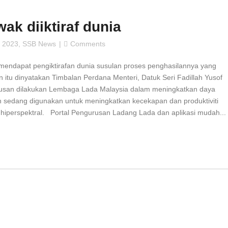
wak diiktiraf dunia
 2023
,
SSB News
Comments
s mendapat pengiktirafan dunia susulan proses penghasilannya yang
 itu dinyatakan Timbalan Perdana Menteri, Datuk Seri Fadillah Yusof
rusan dilakukan Lembaga Lada Malaysia dalam meningkatkan daya
n sedang digunakan untuk meningkatkan kecekapan dan produktiviti
hiperspektral. Portal Pengurusan Ladang Lada dan aplikasi mudah...