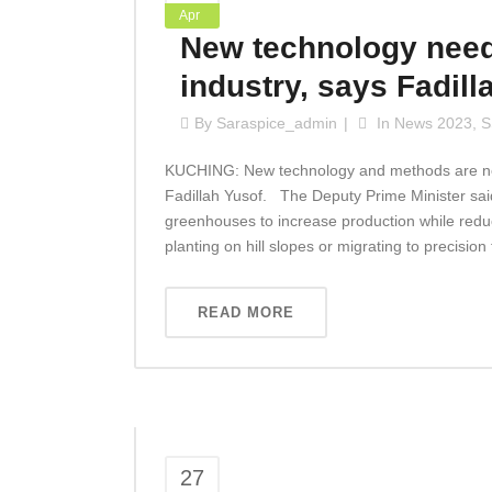
Apr
New technology need
industry, says Fadill
By
Saraspice_admin
In
News 2023
,
S
KUCHING: New technology and methods are nee
Fadillah Yusof. The Deputy Prime Minister said
greenhouses to increase production while reduc
planting on hill slopes or migrating to precisio
READ MORE
27