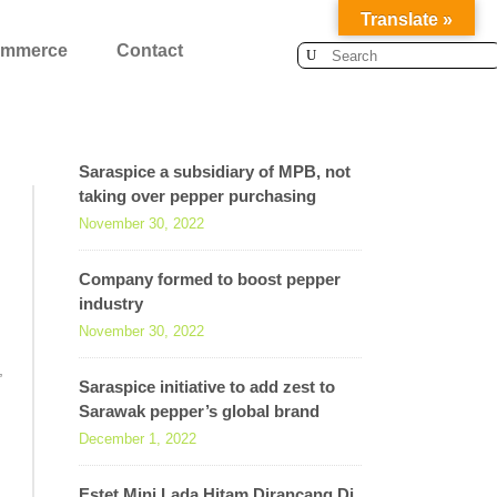
Translate »
ommerce
Contact
Search
for:
Saraspice a subsidiary of MPB, not
taking over pepper purchasing
November 30, 2022
Company formed to boost pepper
industry
November 30, 2022
,
Saraspice initiative to add zest to
Sarawak pepper’s global brand
December 1, 2022
Estet Mini Lada Hitam Dirancang Di