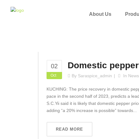
About Us
Produ
Domestic pepper 
02
Oct
By
Saraspice_admin
In
News
KUCHING: The price recovery in domestic peppe
pace in the second half of 2023, predicts a le
S.C.Yii said it is likely that domestic pepper p
adding “a 20% increase is possible” towards...
READ MORE