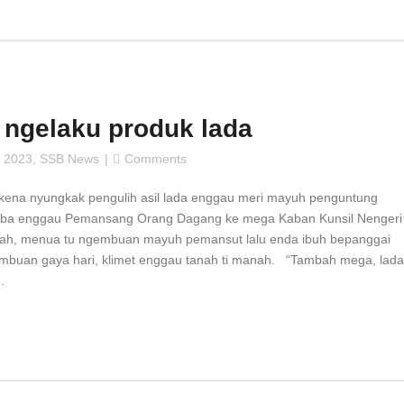
 ngelaku produk lada
 2023
,
SSB News
Comments
ena nyungkak pengulih asil lada enggau meri mayuh penguntung
mba enggau Pemansang Orang Dagang ke mega Kaban Kunsil Nengeri
dah, menua tu ngembuan mayuh pemansut lalu enda ibuh bepanggai
gembuan gaya hari, klimet enggau tanah ti manah. “Tambah mega, lada
.