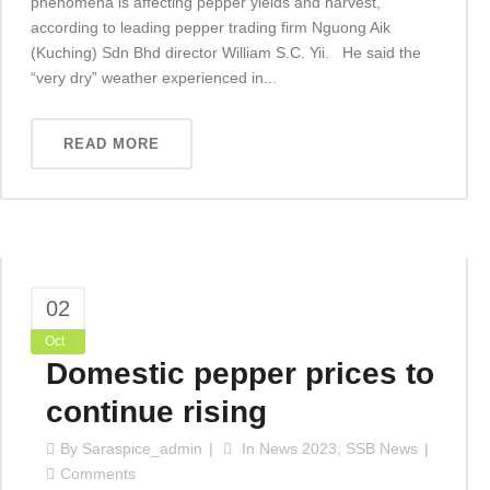
phenomena is affecting pepper yields and harvest,
according to leading pepper trading firm Nguong Aik
(Kuching) Sdn Bhd director William S.C. Yii. He said the
“very dry” weather experienced in...
READ MORE
02
Oct
Domestic pepper prices to
continue rising
By
Saraspice_admin
In
News 2023
,
SSB News
Comments