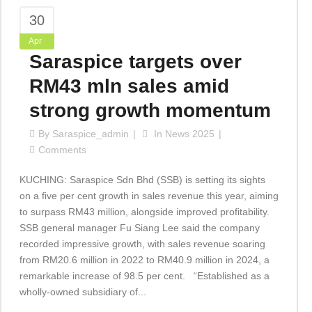
30
Apr
Saraspice targets over
RM43 mln sales amid
strong growth momentum
By
Saraspice_admin
In
News 2025
Comments
KUCHING: Saraspice Sdn Bhd (SSB) is setting its sights
on a five per cent growth in sales revenue this year, aiming
to surpass RM43 million, alongside improved profitability.
SSB general manager Fu Siang Lee said the company
recorded impressive growth, with sales revenue soaring
from RM20.6 million in 2022 to RM40.9 million in 2024, a
remarkable increase of 98.5 per cent. “Established as a
wholly-owned subsidiary of...