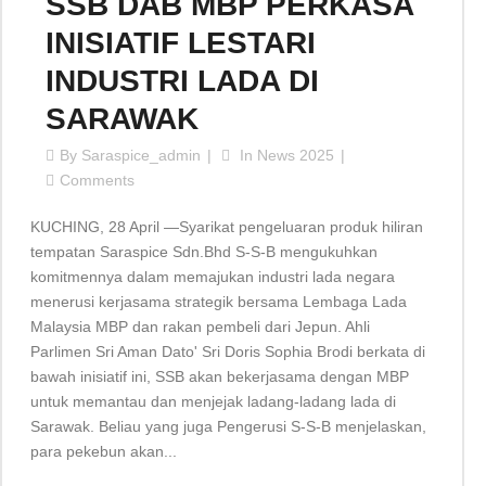
SSB DAB MBP PERKASA
INISIATIF LESTARI
INDUSTRI LADA DI
SARAWAK
By
Saraspice_admin
In
News 2025
Comments
KUCHING, 28 April —Syarikat pengeluaran produk hiliran
tempatan Saraspice Sdn.Bhd S-S-B mengukuhkan
komitmennya dalam memajukan industri lada negara
menerusi kerjasama strategik bersama Lembaga Lada
Malaysia MBP dan rakan pembeli dari Jepun. Ahli
Parlimen Sri Aman Dato' Sri Doris Sophia Brodi berkata di
bawah inisiatif ini, SSB akan bekerjasama dengan MBP
untuk memantau dan menjejak ladang-ladang lada di
Sarawak. Beliau yang juga Pengerusi S-S-B menjelaskan,
para pekebun akan...