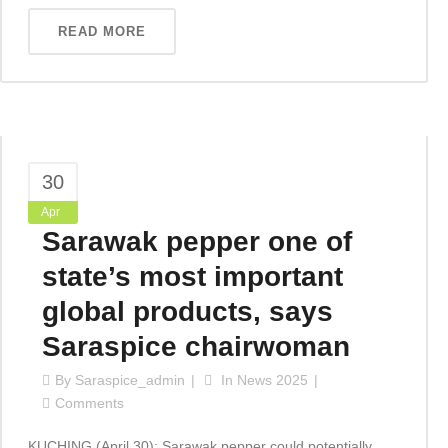
READ MORE
30
Apr
Sarawak pepper one of
state’s most important
global products, says
Saraspice chairwoman
By
Saraspice_admin
In
News 2025
Comments
KUCHING (April 30): Sarawak pepper could potentially