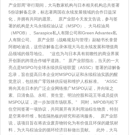
产业部周”举行期间，大马数家机构与日本相关机构总共签署
5份谅解备忘录，标志著两国在永续发展领域的合作日益深
化，并拥有共同的愿景。 原产业部今天发文告说，参与签
署的机构是大马永续棕油认证（MSPO）、大马棕油局
（MPOB）、Saraspice私人有限公司和Green Advantex私
人有限公司。 原产业部（战略规划与管理）副秘书长拿督
阿都哈迪说，这些谅解备忘录体现大马在永续发展和增值商
品领域的领导地位。 “这也为与日本具有前瞻性的商业界展
开创新的跨境合作铺平道路。” 原产业部指出，当天的一大
亮点是MSPO与全球永续供应链联盟（ASSC）签署的谅解备
忘录，旨在提高日本企业对MSPO认证和永续棕油实践的醒
觉意识，包括推广零毁林供应链和维护人权标准。 “ASSC
将向其在日本的广泛企业网络推广MSPO认证，并向味之
素、日清食品、永旺、资生堂、明治控股和花王等成员提供
MSPO认证，进一步加强市场联系。” 同时，MPOB与松下
住空间签署一项协议，共同展开有关利用油棕生物质，特别
是空果串纤维，制造隔热板的研究和咨询服务。 原产业部
说，该项目旨在将农业废弃物转化为有价值且环保的建筑材
料，为大马棕油业的循环经济目标做出贡献。 此外，大马