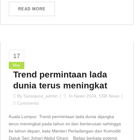
READ MORE
17
May
Trend permintaan lada
dunia terus meningkat
By
Saraspice_admin
In
News 2024
,
SSB News
Comments
Kuala Lumpur: Trend permintaan lada dunia dijangka
terus meningkat pada tahun ini dan berterusan sehingga
ke tahun depan, kata Menteri Perladangan dan Komoditi
Datuk Seri Johari Abdul Ghani. Beliau berkata potensi