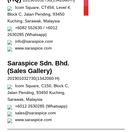
201901032730(1342060-H)
instagram
Icom Square, CT454, Level 4,
youtube
Block C, Jalan Pending, 93450
Kuching, Sarawak, Malaysia
+6082 552630 / +6012
2630285 (Whatsapp)
info@saraspice.com
www.saraspice.com
Saraspice Sdn. Bhd.
(Sales Gallery)
201901032730(1342060-H)
Icom Square, C150, Block C,
Jalan Pending, 93450 Kuching,
Sarawak, Malaysia
+6012 2630285 (Whatsapp)
sales@saraspice.com
www.saraspice.com